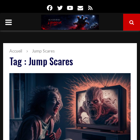
Facebook
Twitter
Youtube
Email
Rss
PRIMARY
MENU
Accueil
Jump Scares
Tag : Jump Scares