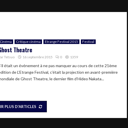
Cinéma
Critique cinéma
Etrange Festival 2015
Festival
Ghost Theatre
Par
Tetsuo
16 septembre 2015
0
1359
S’il était un événement à ne pas manquer au cours de cette 21ème
dition de L’Etrange Festival, c’était la projection en avant-première
mondiale de Ghost Theatre, le dernier film d’Hideo Nakata...
IR PLUS D'ARTICLES