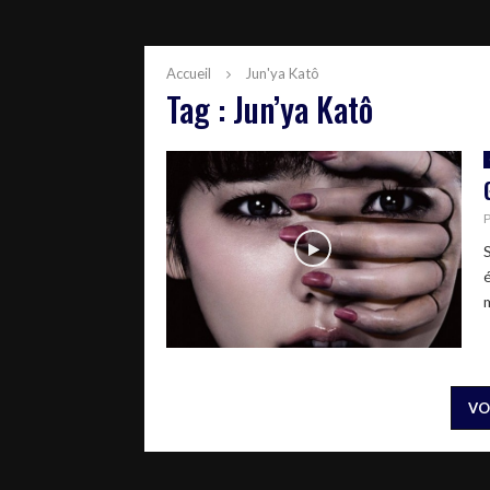
Accueil
Jun'ya Katô
Tag : Jun’ya Katô
é
VO