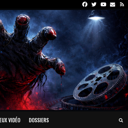
Facebook
Twitter
Youtube
Email
R
EUX VIDÉO
DOSSIERS