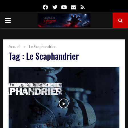
Facebook
Twitter
Youtube
Email
Rss
PRIMARY
MENU
Accueil
Le Scaphandrier
Tag : Le Scaphandrier