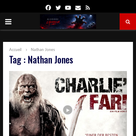
Facebook
Twitter
Youtube
Email
Rss
PRIMARY
MENU
Accueil
Nathan Jones
Tag : Nathan Jones