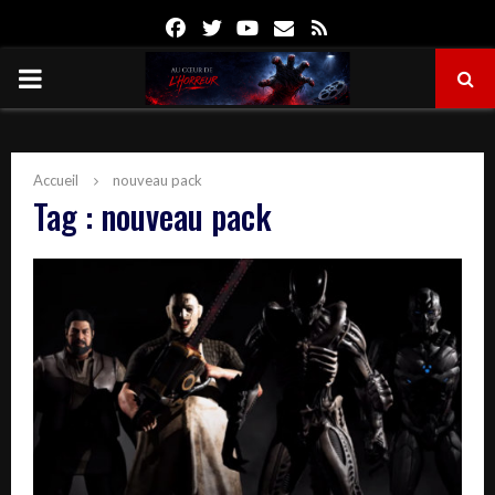
Facebook
Twitter
Youtube
Email
Rss
PRIMARY
MENU
Accueil
nouveau pack
Tag : nouveau pack