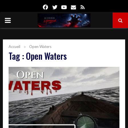
Facebook
Twitter
Youtube
Email
Rss
PRIMARY
MENU
Accueil
Open Waters
Tag : Open Waters