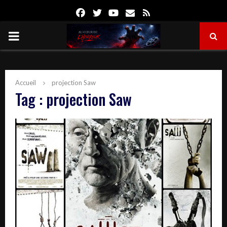
Facebook
Twitter
Youtube
Email
Rss
PRIMARY
MENU
Accueil
projection Saw
Tag : projection Saw