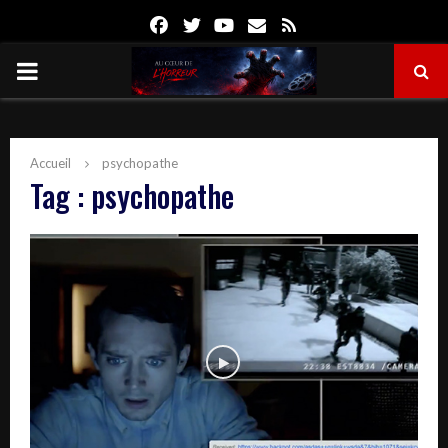
Facebook
Twitter
Youtube
Email
Rss
PRIMARY
MENU
Accueil
psychopathe
Tag : psychopathe