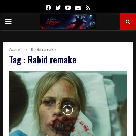
Facebook
Twitter
Youtube
Email
Rss
PRIMARY
MENU
Accueil
Rabid remake
Tag : Rabid remake