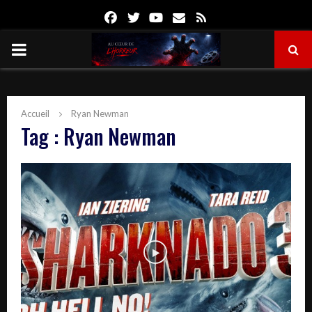
Facebook
Twitter
Youtube
Email
Rss
PRIMARY
MENU
Accueil
Ryan Newman
Tag : Ryan Newman