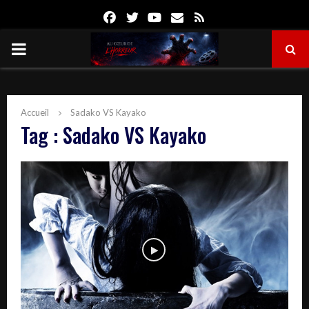
Facebook
Twitter
Youtube
Email
Rss
PRIMARY
MENU
Accueil
Sadako VS Kayako
Tag : Sadako VS Kayako