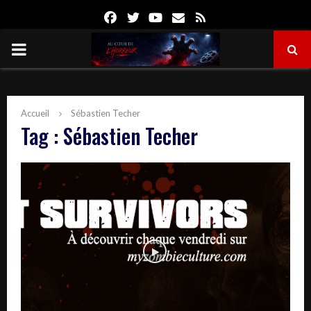
Facebook
Twitter
Youtube
Email
Rss
PRIMARY
MENU
Accueil
Sébastien Techer
Tag : Sébastien Techer