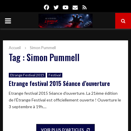
Facebook
Twitter
Youtube
Email
Rss
PRIMARY
MENU
Accueil
Simon Pummell
Tag : Simon Pummell
Etrange Festival 2015
Festival
Etrange festival 2015 Séance d’ouverture
Etrange festival 2015 Séance d'ouverture. La 21ème édition
de l’Étrange Festival est officiellement ouverte ! Ouverture le
3 septembre à 19h....
VOIR PLUS D'ARTICLES