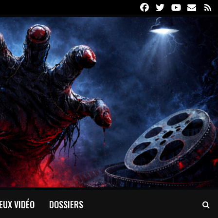
Facebook
Twitter
Youtube
Email
R
EUX VIDÉO
DOSSIERS