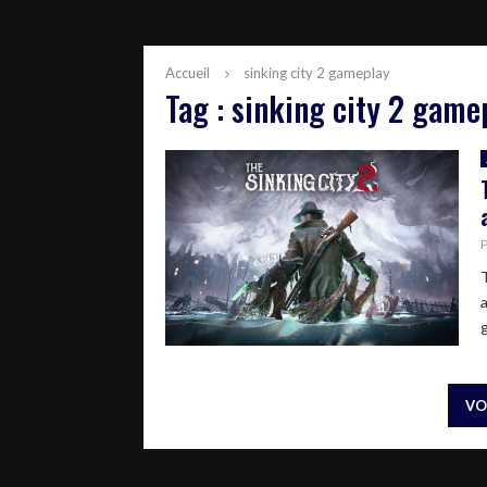
Accueil
sinking city 2 gameplay
Tag : sinking city 2 game
g
VO