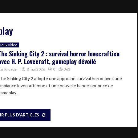
play
Jeux vidéo
The Sinking City 2 : survival horror lovecraftien
avec H. P. Lovecraft, gameplay dévoilé
Par
Krueger
8 mai 2026
0
363
The Sinking City 2 adopte une approche survival horror avec une
ambiance lovecraftienne et une nouvelle bande-annonce de
ameplay....
IR PLUS D'ARTICLES