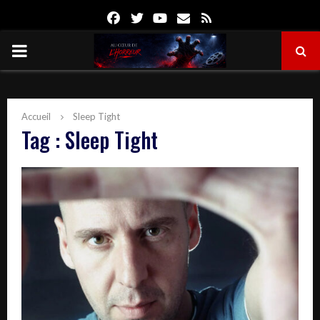
Facebook
Twitter
Youtube
Email
Rss
PRIMARY
MENU
Accueil
Sleep Tight
Tag : Sleep Tight