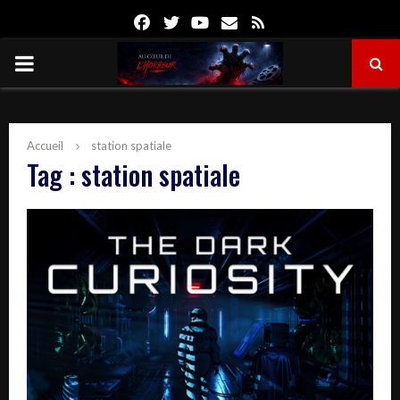
Facebook
Twitter
Youtube
Email
Rss
PRIMARY
MENU
Accueil
station spatiale
Tag : station spatiale