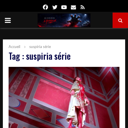
Facebook
Twitter
Youtube
Email
Rss
PRIMARY
MENU
Accueil
suspiria série
Tag : suspiria série