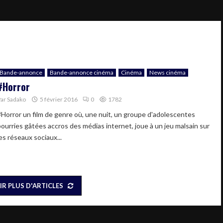
Bande-annonce
Bande-annonce cinéma
Cinéma
News cinéma
#Horror
Par
Sadako
5 février 2016
0
1782
#Horror un film de genre où, une nuit, un groupe d'adolescentes
pourries gâtées accros des médias internet, joue à un jeu malsain sur
es réseaux sociaux...
IR PLUS D'ARTICLES