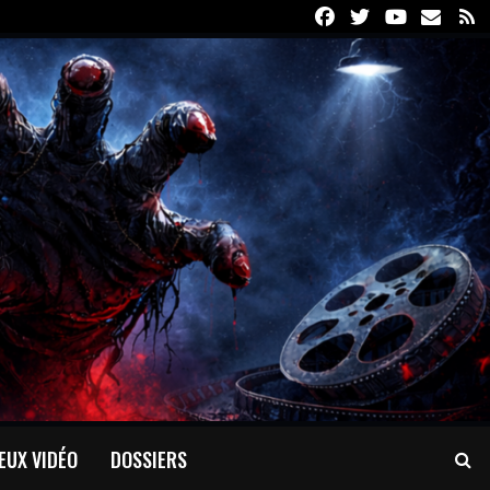
Facebook
Twitter
Youtube
Email
R
EUX VIDÉO
DOSSIERS