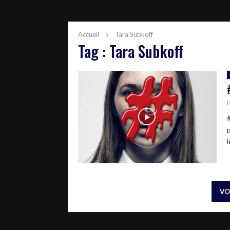
Accueil
Tara Subkoff
Tag : Tara Subkoff
l
VO