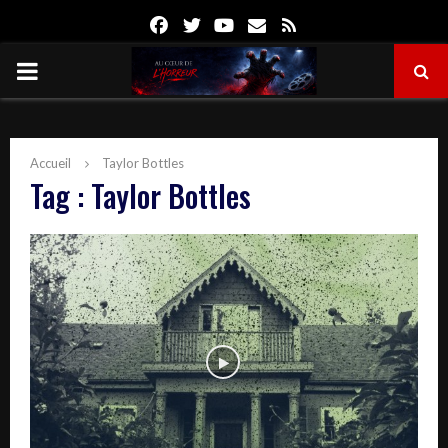
Facebook
Twitter
Youtube
Email
Rss
PRIMARY
MENU
Accueil
Taylor Bottles
Tag : Taylor Bottles