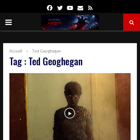
Facebook
Twitter
Youtube
Email
Rss
PRIMARY
MENU
Accueil
Ted Geoghegan
Tag : Ted Geoghegan