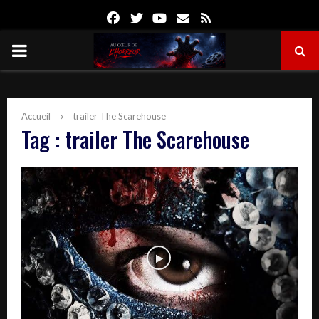
Facebook
Twitter
Youtube
Email
Rss
PRIMARY
MENU
Accueil
trailer The Scarehouse
Tag : trailer The Scarehouse