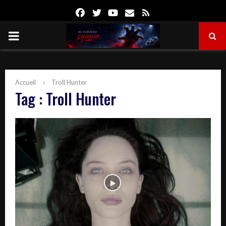
Facebook
Twitter
Youtube
Email
Rss
PRIMARY
MENU
Accueil
Troll Hunter
Tag : Troll Hunter