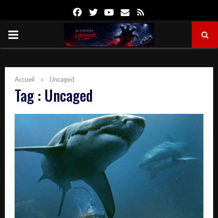
Facebook
Twitter
Youtube
Email
Rss
PRIMARY
MENU
Accueil
Uncaged
Tag : Uncaged