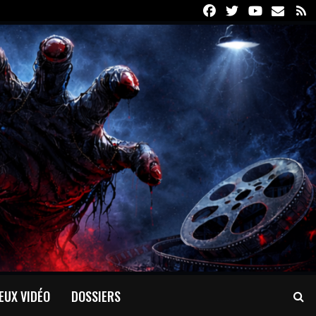
Facebook
Twitter
Youtube
Email
R
EUX VIDÉO
DOSSIERS