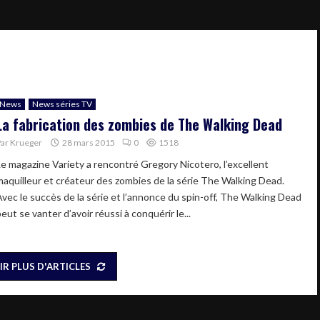
News
News séries TV
La fabrication des zombies de The Walking Dead
Par
Krueger
28 mars 2015
0
1518
Le magazine Variety a rencontré Gregory Nicotero, l’excellent
maquilleur et créateur des zombies de la série The Walking Dead.
Avec le succès de la série et l’annonce du spin-off, The Walking Dead
eut se vanter d’avoir réussi à conquérir le...
IR PLUS D'ARTICLES