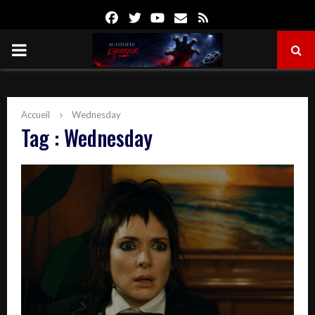
Facebook
Twitter
Youtube
Email
Rss
PRIMARY
MENU
Accueil
Wednesday
Tag : Wednesday