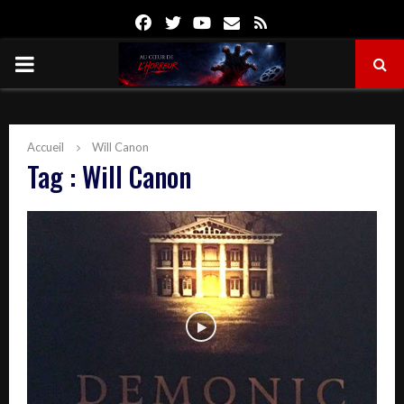
Facebook
Twitter
Youtube
Email
Rss
PRIMARY
MENU
Accueil
Will Canon
Tag : Will Canon