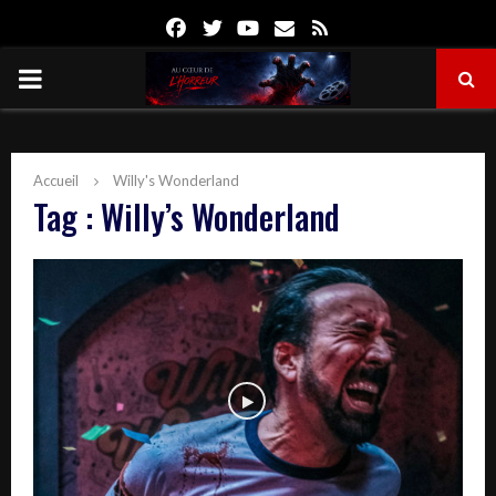
Facebook
Twitter
Youtube
Email
Rss
PRIMARY
MENU
Accueil
Willy's Wonderland
Tag : Willy’s Wonderland