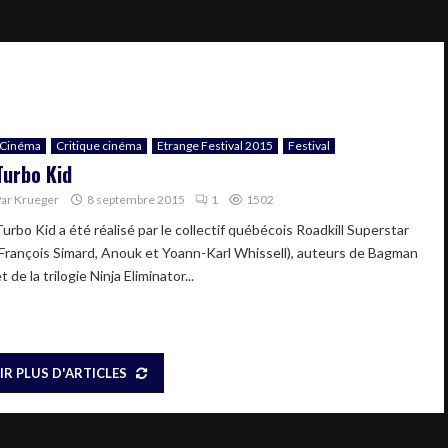
Cinéma
Critique cinéma
Etrange Festival 2015
Festival
Turbo Kid
Par
Krueger
8 septembre 2015
1
1502
Turbo Kid a été réalisé par le collectif québécois Roadkill Superstar
(François Simard, Anouk et Yoann-Karl Whissell), auteurs de Bagman
t de la trilogie Ninja Eliminator...
IR PLUS D'ARTICLES