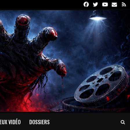
Facebook
Twitter
Youtube
Email
R
EUX VIDÉO
DOSSIERS