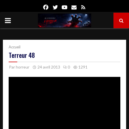
Facebook
Twitter
Youtube
Email
Rss
PRIMARY
MENU
Accueil
Terreur 48
Par
horreur
24 avril 2013
0
1291