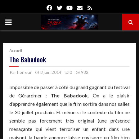
Facebook
Twitter
Youtube
Email
Rss
PRIMARY
MENU
Accueil
The Babadook
Par
horreur
3 juin 2014
0
982
Impossible de passer à côté du grand gagnant du festival
de Gérardmer :
The Babadook.
On a le plaisir
d’apprendre également que le film sortira dans nos salles
le 30 juillet prochain. Et même si le contexte du film ne
semble pas forcement très original (une présence
menaçante qui vient terroriser un enfant dans une
maison), la bande-annonce laisse envisager un film bien