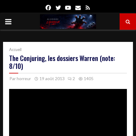
Facebook
Twitter
Youtube
Email
Rss
PRIMARY
MENU
Accueil
The Conjuring, les dossiers Warren (note:
8/10)
Par
horreur
19 août 2013
2
1405