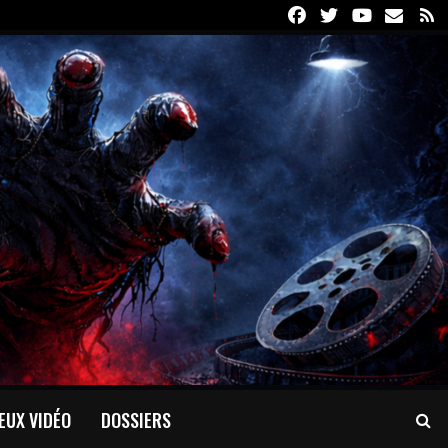
Facebook
Twitter
Youtube
Email
R
EUX VIDÉO
DOSSIERS