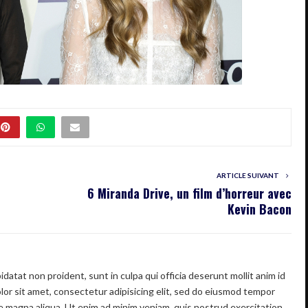
ARTICLE SUIVANT
6 Miranda Drive, un film d’horreur avec
Kevin Bacon
datat non proident, sunt in culpa qui officia deserunt mollit anim id
or sit amet, consectetur adipisicing elit, sed do eiusmod tempor
re magna aliqua. Ut enim ad minim veniam, quis nostrud exercitation