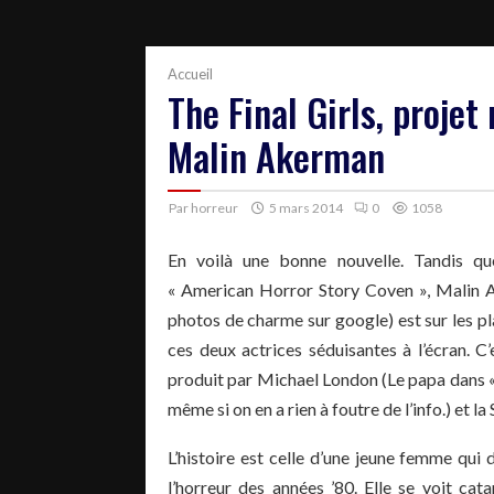
Accueil
The Final Girls, projet
Malin Akerman
Par
horreur
5 mars 2014
0
1058
En voilà une bonne nouvelle. Tandis q
« American Horror Story Coven », Malin Ak
photos de charme sur google) est sur les p
ces deux actrices séduisantes à l’écran. C’
produit par Michael London (Le papa dans « L
même si on en a rien à foutre de l’info.) et
L’histoire est celle d’une jeune femme qui
l’horreur des années ’80. Elle se voit c