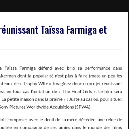
 réunissant Taïssa Farmiga et
ue Taïssa Farmiga défend avec brio sa performance dans
erman dont la popularité n’est plus à faire (mate un peu les
lateaux de « Trophy Wife ». Imaginez donc un projet réunissant
est en tout cas l’ambition de « The Final Girls ». Le film sera
a petite maison dans la prairie » ! Juste au cas où, pour situer,
 la Sony Pictures Worldwide Acquisitions (SPWA).
 doit composer avec le deuil de sa mère décédée, une reine de
atapultée en compagnie de ses amies dans le monde des films