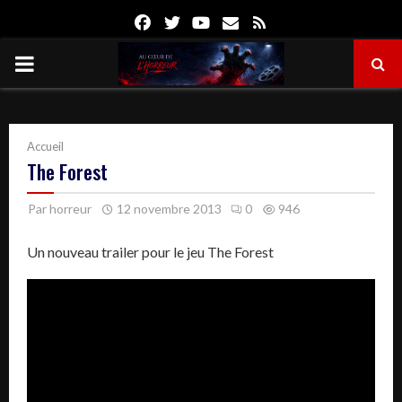
Facebook
Twitter
Youtube
Email
Rss
PRIMARY
MENU
Accueil
The Forest
Par
horreur
12 novembre 2013
0
946
Un nouveau trailer pour le jeu The Forest