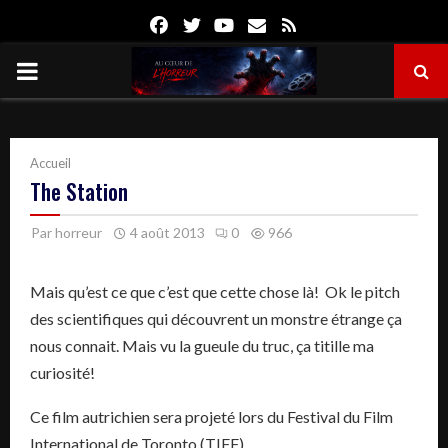
Facebook
Twitter
Youtube
Email
Rss
PRIMARY
MENU
Accueil
The Station
Par
horreur
4 août 2013
0
966
Mais qu’est ce que c’est que cette chose là! Ok le pitch
des scientifiques qui découvrent un monstre étrange ça
nous connait. Mais vu la gueule du truc, ça titille ma
curiosité!
Ce film autrichien sera projeté lors du Festival du Film
International de Toronto (TIFF).