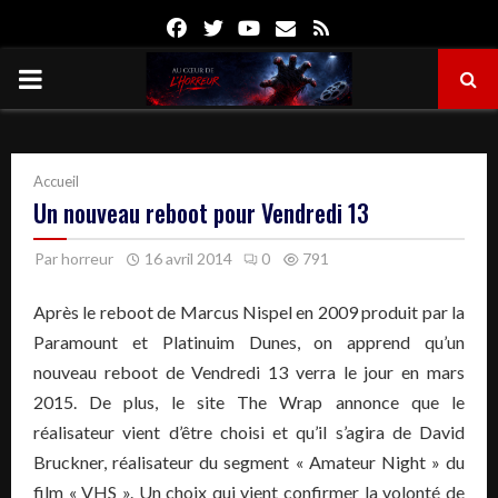
Facebook
Twitter
Youtube
Email
Rss
PRIMARY
MENU
Accueil
Un nouveau reboot pour Vendredi 13
Par
horreur
16 avril 2014
0
791
Après le reboot de Marcus Nispel en 2009 produit par la
Paramount et Platinuim Dunes, on apprend qu’un
nouveau reboot de Vendredi 13 verra le jour en mars
2015. De plus, le site The Wrap annonce que le
réalisateur vient d’être choisi et qu’il s’agira de David
Bruckner, réalisateur du segment « Amateur Night » du
film « VHS ». Un choix qui vient confirmer la volonté de