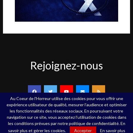
Rejoignez-
Rejoignez-nous
nous
Au Coeur de l'Horreur utilise des cookies pour vous offrir une
expérience utilisateur de qualité, mesurer l’audience et optimiser
les fonctionnalités des réseaux sociaux. En poursuivant votre
navigation sur ce site, vous acceptez l’utilisation de cookies dans
Copyright ©Au Coeur de l'Horreur - 2020 - Tous droits réservés
les conditions prévues par notre politique de confidentialité. En
savoir plus et gérer les cookies.
Accepter
En savoir plus
Qui sommes-nous
Contact
Mentions légales