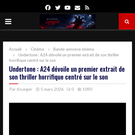
Facebook
Twitter
Youtube
Email
Rss
PRIMARY
MENU
Accueil
Cinéma
Bande-annonce cinéma
Undertone : A24 dévoile un premier extrait de son thriller
horrifique centré sur le son
Undertone : A24 dévoile un premier extrait de
son thriller horrifique centré sur le son
Par
Krueger
5 mars 2026
0
1090