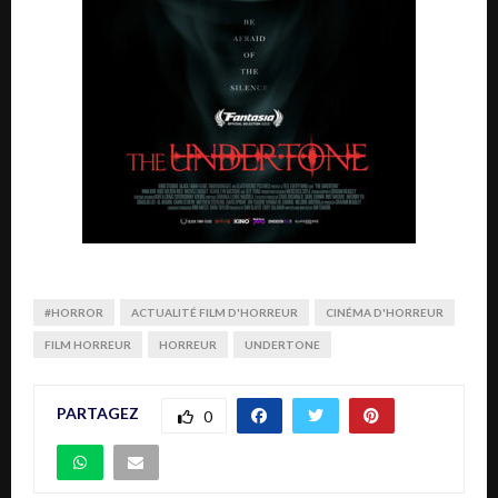
#HORROR
ACTUALITÉ FILM D'HORREUR
CINÉMA D'HORREUR
FILM HORREUR
HORREUR
UNDERTONE
PARTAGEZ
0