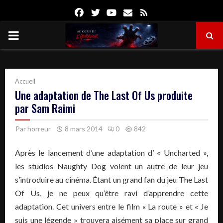
Facebook
Twitter
Youtube
Email
Rss
PRIMARY
MENU
Accueil
Une adaptation de The Last Of Us produite
par Sam Raimi
Par
horreur
8 mars 2014
0
842
Après le lancement d’une adaptation d’ « Uncharted »,
les studios Naughty Dog voient un autre de leur jeu
s’introduire au cinéma. Étant un grand fan du jeu The Last
Of Us, je ne peux qu’être ravi d’apprendre cette
adaptation. Cet univers entre le film « La route » et « Je
suis une légende » trouvera aisément sa place sur grand