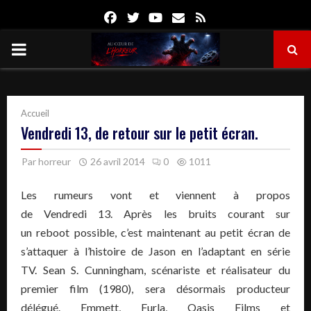
Facebook
Twitter
Youtube
Email
Rss
PRIMARY
MENU
Accueil
Vendredi 13, de retour sur le petit écran.
Par
horreur
26 avril 2014
0
1011
Les rumeurs vont et viennent à propos
de Vendredi 13. Après les bruits courant sur
un reboot possible, c’est maintenant au petit écran de
s’attaquer à l’histoire de Jason en l’adaptant en série
TV. Sean S. Cunningham, scénariste et réalisateur du
premier film (1980), sera désormais producteur
délégué. Emmett, Furla, Oasis Films et