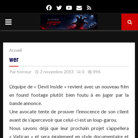
Facebook
Twitter
Youtube
Email
Rss
PRIMARY
MENU
Accueil
wer
Par
horreur
2 novembre 2013
0
896
L’équipe de « Devil Inside » revient avec un nouveau film
en found footage plutôt bien foutu à en juger par la
bande annonce.
Une avocate tente de prouver l’innocence de son client
avant de s’apercevoir que celui-ci est un loup-garou.
Nous savons déjà que leur prochain projet s’appellera
« Vatican » et sera également en style documentaire et