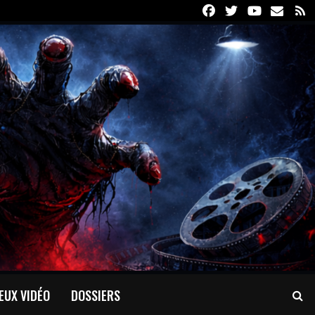
Facebook
Twitter
Youtube
Email
R
EUX VIDÉO
DOSSIERS