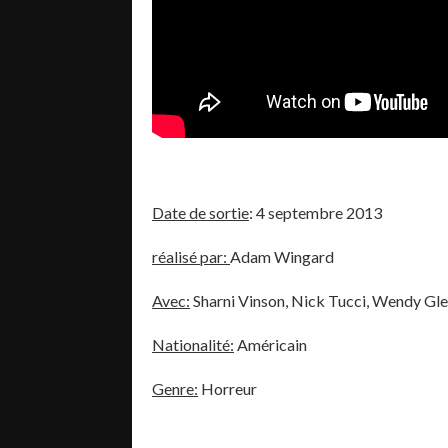
Date de sortie
: 4 septembre 2013
réalisé par:
Adam Wingard
Avec:
Sharni Vinson, Nick Tucci, Wendy Gl
Nationalité:
Américain
Genre:
Horreur