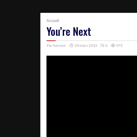
Accueil
You’re Next
Par
horreur
29 mars 2013
0
973