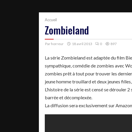
Accueil
Zombieland
Par
horreur
18 avril 2013
0
897
La série Zombieland est adaptée du film Bi
sympathique, comédie de zombies avec Wood
zombies prêt à tout pour trouver les dernie
jeune homme trouillard et deux jeunes filles, 
L’histoire de la série est censé se dérouler 2
barrée et décomplexée.
La diffusion sera exclusivement sur Amazon