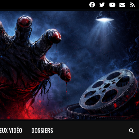
Facebook
Twitter
Youtube
Email
R
EUX VIDÉO
DOSSIERS