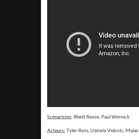
Scénaristes
: Rhett Reese
,
Paul Wernick
Acteurs:
Tyler Ross, Izabela Vidovic, Maia