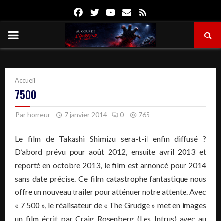
Facebook
Twitter
Youtube
Email
Rss
PRIMARY
MENU
Accueil
7500
Par
horreur
7 janvier 2014
0
765
Le film de Takashi Shimizu sera-t-il enfin diffusé ?
D’abord prévu pour août 2012, ensuite avril 2013 et
reporté en octobre 2013, le film est annoncé pour 2014
sans date précise. Ce film catastrophe fantastique nous
offre un nouveau trailer pour atténuer notre attente. Avec
« 7 500 », le réalisateur de « The Grudge » met en images
un film écrit par Craig Rosenberg (Les Intrus) avec au