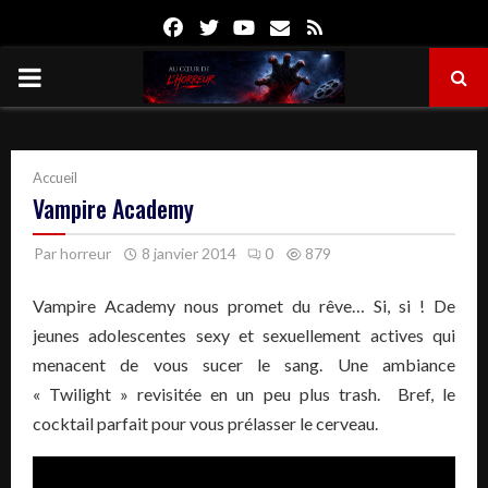
Facebook
Twitter
Youtube
Email
Rss
PRIMARY
MENU
Accueil
Vampire Academy
Par
horreur
8 janvier 2014
0
879
Vampire Academy nous promet du rêve… Si, si ! De
jeunes adolescentes sexy et sexuellement actives qui
menacent de vous sucer le sang. Une ambiance
« Twilight » revisitée en un peu plus trash. Bref, le
cocktail parfait pour vous prélasser le cerveau.