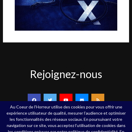
Rejoignez-
Rejoignez-nous
nous
Au Coeur de l'Horreur utilise des cookies pour vous offrir une
expérience utilisateur de qualité, mesurer l’audience et optimiser
les fonctionnalités des réseaux sociaux. En poursuivant votre
navigation sur ce site, vous acceptez l’utilisation de cookies dans
Copyright ©Au Coeur de l'Horreur - 2020 - Tous droits réservés
les conditions prévues par notre politique de confidentialité. En