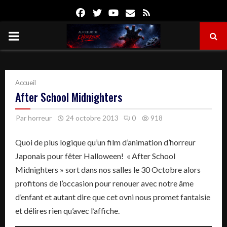
Facebook
Twitter
Youtube
Email
Rss
PRIMARY
MENU
Accueil
After School Midnighters
Par
horreur
24 octobre 2013
0
918
Quoi de plus logique qu’un film d’animation d’horreur
Japonais pour fêter Halloween! « After School
Midnighters » sort dans nos salles le 30 Octobre alors
profitons de l’occasion pour renouer avec notre âme
d’enfant et autant dire que cet ovni nous promet fantaisie
et délires rien qu’avec l’affiche.