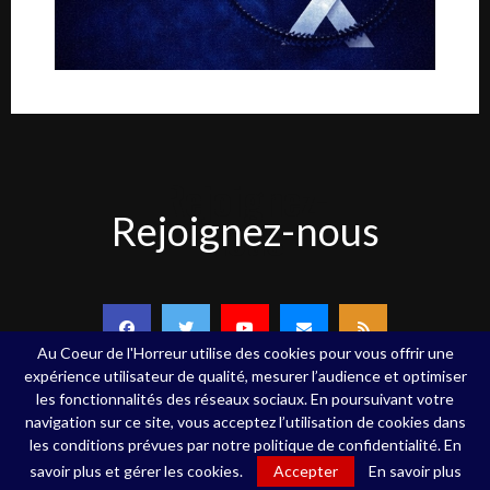
Rejoignez-
Rejoignez-nous
nous
Au Coeur de l'Horreur utilise des cookies pour vous offrir une
expérience utilisateur de qualité, mesurer l’audience et optimiser
les fonctionnalités des réseaux sociaux. En poursuivant votre
navigation sur ce site, vous acceptez l’utilisation de cookies dans
Copyright ©Au Coeur de l'Horreur - 2020 - Tous droits réservés
les conditions prévues par notre politique de confidentialité. En
savoir plus et gérer les cookies.
Accepter
En savoir plus
Qui sommes-nous
Contact
Mentions légales