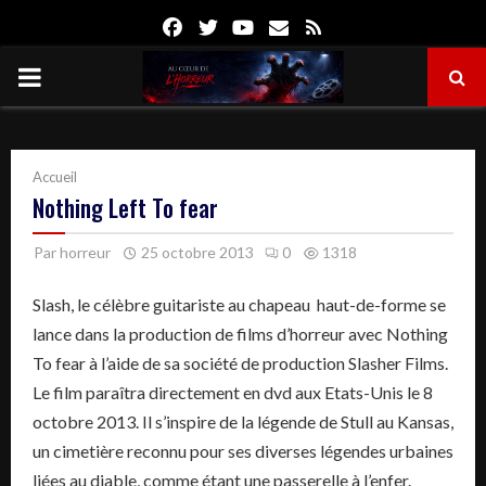
Facebook
Twitter
Youtube
Email
Rss
PRIMARY
MENU
Accueil
Nothing Left To fear
Par
horreur
25 octobre 2013
0
1318
Slash, le célèbre guitariste au chapeau haut-de-forme se
lance dans la production de films d’horreur avec Nothing
To fear à l’aide de sa société de production Slasher Films.
Le film paraîtra directement en dvd aux Etats-Unis le 8
octobre 2013. Il s’inspire de la légende de Stull au Kansas,
un cimetière reconnu pour ses diverses légendes urbaines
liées au diable, comme étant une passerelle à l’enfer.