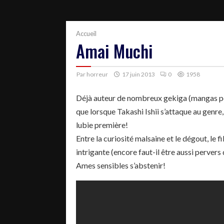
Accueil
Amai Muchi
Par
horreur
17 juin 2013
0
1958
Déjà auteur de nombreux gekiga (mangas pour
que lorsque Takashi Ishii s’attaque au genre, 
lubie première!
Entre la curiosité malsaine et le dégout, le
intrigante (encore faut-il être aussi pervers
Ames sensibles s’abstenir!