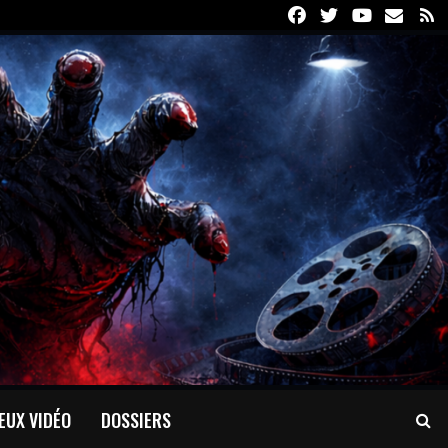
Facebook
Twitter
Youtube
Email
R
EUX VIDÉO
DOSSIERS