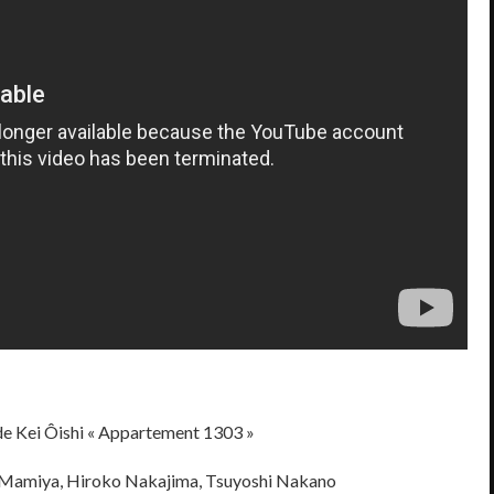
 de Kei Ôishi « Appartement 1303 »
 Mamiya, Hiroko Nakajima, Tsuyoshi Nakano