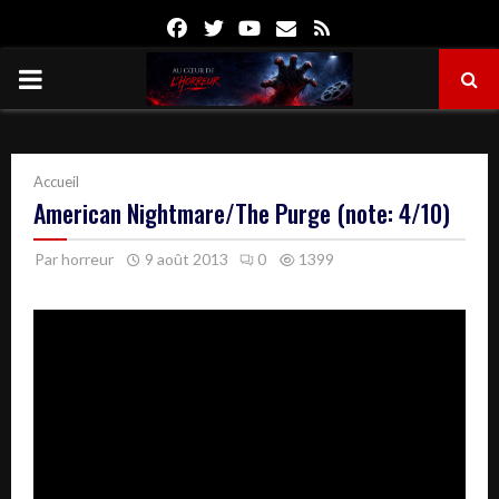
Facebook
Twitter
Youtube
Email
Rss
PRIMARY
MENU
Accueil
American Nightmare/The Purge (note: 4/10)
Par
horreur
9 août 2013
0
1399