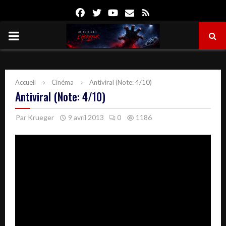
Facebook
Twitter
Youtube
Email
Rss
PRIMARY
MENU
Accueil
Cinéma
Antiviral (Note: 4/10)
Antiviral (Note: 4/10)
Par
Krueger
9 avril 2013
0
1186