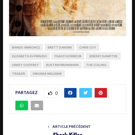
BANDE-ANNONCE
BRETT DAVERN
CHRIS COY
ELIZABETH DI PRINZIO
FILM D'HORREUR
JEREMY SUMPTER
LINSEY GODFREY
RUSTAM BRANAMAN
THE CULLING
TRAILER
VIRGINIA WILLIAMS
PARTAGEZ
0
ARTICLE PRÉCÉDENT