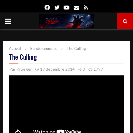
Facebook
Twitter
Youtube
Email
Rss
PRIMARY
MENU
Accueil
Bande-annonce
The Culling
The Culling
Par
Krueger
17 décembre 2014
0
1797