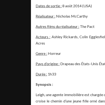
Dates de sortie :
8 août 2014 (USA)
Réalisateur :
Nicholas McCarthy
Autres films du réalisateur :
The Pact
Acteurs :
Ashley Rickards, Colin Egglesfie
Acres
Genre :
Horreur
Pays d’origine :
Drapeau des États-Unis Éta
Durée :
1h33
Synopsis :
Leigh, une agente immobilière est chargée d
croise le chemin d’une jeune fille orné dan