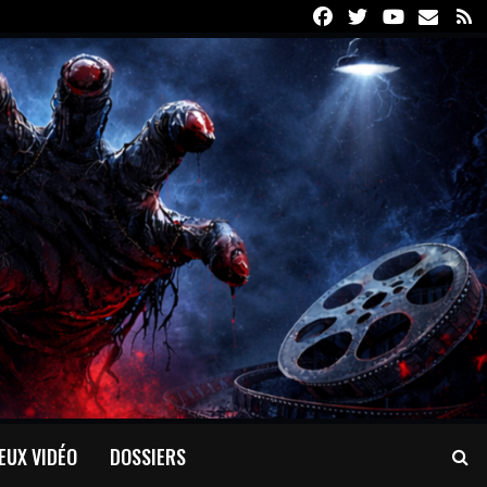
Facebook
Twitter
Youtube
Email
R
EUX VIDÉO
DOSSIERS