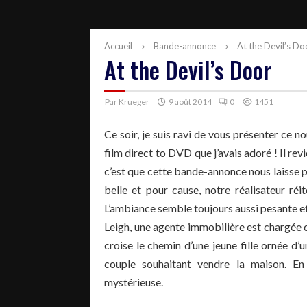
Accueil
Bande-annonce
At the Devil’s Do
At the Devil’s Door
Par
Krueger
9 août 2014
0
1451
Ce soir, je suis ravi de vous présenter ce 
film direct to DVD que j’avais adoré ! Il re
c’est que cette bande-annonce nous laisse p
belle et pour cause, notre réalisateur ré
L’ambiance semble toujours aussi pesante et
Leigh, une agente immobilière est chargée d
croise le chemin d’une jeune fille ornée d’
couple souhaitant vendre la maison. En v
mystérieuse.